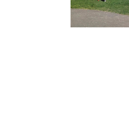
OBJECTIFS
L’équipe
Projets
Les partenaires
Images
Pratique