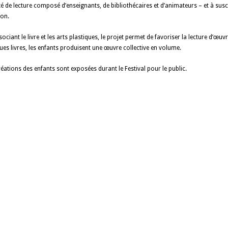
é de lecture composé d’enseignants, de bibliothécaires et d’animateurs – et à suscite
ion.
ociant le livre et les arts plastiques, le projet permet de favoriser la lecture d’œuvr
ues livres, les enfants produisent une œuvre collective en volume.
réations des enfants sont exposées durant le Festival pour le public.
naires
Images
Pratique
Nous contacter
Mentions légales