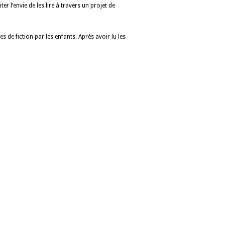
r l’envie de les lire à travers un projet de
es de fiction par les enfants. Après avoir lu les
2026 ©
Esilab.fr