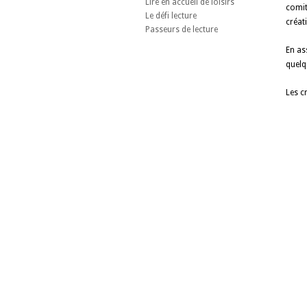
Lire en accueil de loisirs
comit
Le défi lecture
créat
Passeurs de lecture
En ass
quelq
Les c
OBJECTIFS
L’équipe
Projets
Les parte