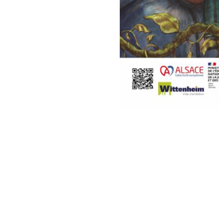
OBJECTIFS
L’équipe
Projets
Les partenaires
Images
Pratique